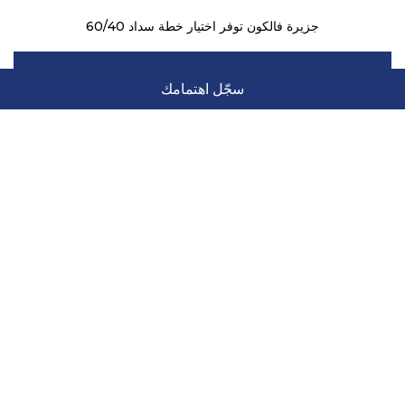
جزيرة فالكون توفر اختيار خطة سداد 60/40
20
%
سجّل اهتمامك
مبلغ حجز مدفوع مقدماً
30
%
حسب تقدم الانشاءات
10
%
عند اكتمال الانشاءات