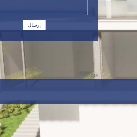
إرسال
pak